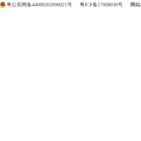
粤公安网备44088202000021号
粤ICP备17008036号
网站标