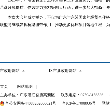
2025年，广湛园将充分发挥对接 RCEP 区位优势、
营商环境提质、作风能力提档等四大行动，进一步加大招商引资
本次大会的成功举办，不仅为广东与东盟国家的经贸合作搭
联盟将继续发挥桥梁纽带作用，推动更多优质项目落地生根，为
市政府网站
区市县政府网站
首页
|
网站地图
|
主办单位：广东湛江奋勇高新区
联系电话：0759-8156536
粤公安网备44088202000021号
粤ICP备17008036号
网站标