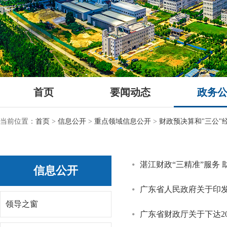
首页
要闻动态
政务
当前位置：
首页
>
信息公开
>
重点领域信息公开
>
财政预决算和"三公"
湛江财政“三精准”服务 
信息公开
广东省人民政府关于印
领导之窗
广东省财政厅关于下达2